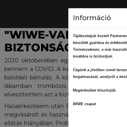
Információ
"WIWE-VAL SZÉP AZ 
Tájékoztatjuk tisztelt Partner
készülék gyártása és értékesíté
BIZTONSÁGOSABB!"
Természetesen, a már használat
továbbra is biztosítjuk.
2020 októberében egy perc alatt omlott ö
bennem a COVID. A karantén idő lejárta elő
Cégünk a jövőben ismét tervez
baloldali bénulás. A kórházi kezelés alatt
forgalmazását, amelyről a késő
lábamban trombózis. Hosszú hónapok 
Megértésüket köszönjük.
elveszítettem azt a biztonságot, amit a bent 
WIWE csapat
Hazaérkezésem után Édesanyámtól kaptam
megvásárolt és használt is. Neki is nagy se
ellátás hiányában. Probléma esetén megvol