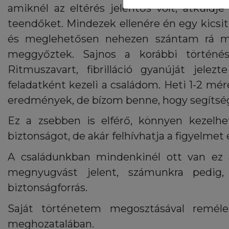
amiknél az eltérés jelentős volt, átküldj
teendőket. Mindezek ellenére én egy kicsit
és meglehetősen nehezen szántam rá m
meggyőztek. Sajnos a korábbi történ
Ritmuszavart, fibrilláció gyanúját jelez
feladatként kezeli a családom. Heti 1-2 mé
eredmények, de bízom benne, hogy segítsége
Ez a zsebben is elférő, könnyen kezelhe
biztonságot, de akár felhívhatja a figyelme
A családunkban mindenkinél ott van ez 
megnyugvást jelent, számunkra pedig,
biztonságforrás.
Saját történetem megosztásával remél
meghozatalában.