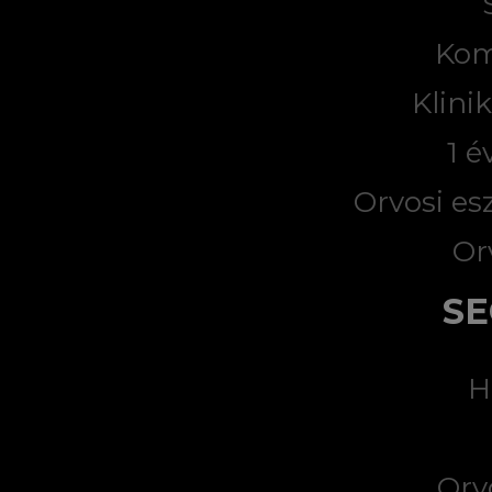
Kom
Klini
1 é
Orvosi es
Or
SE
H
Orv