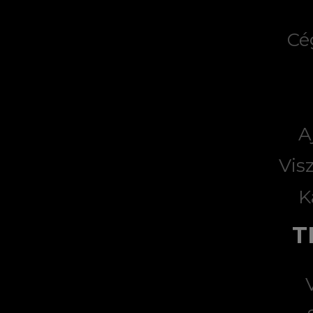
Cé
A
Vis
K
T