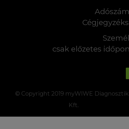
Adószám:
Cégjegyzéks
Személ
csak előzetes időpo
© Copyright 2019 myWIWE Diagnosztik
Kft.