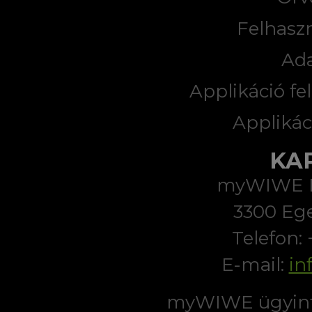
Felhaszn
Ad
Applikáció fel
Applikác
KA
myWIWE Di
3300 Ege
Telefon:
E-mail:
in
myWIWE ügyint