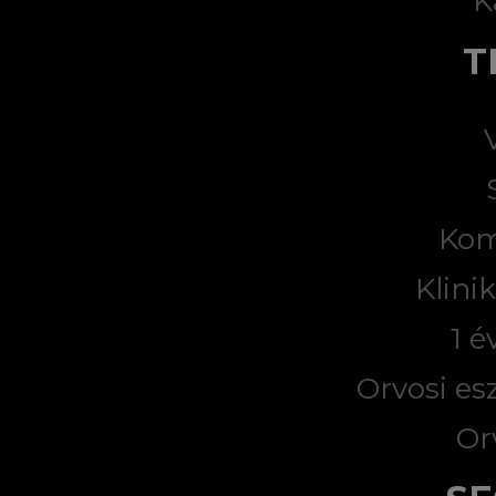
K
T
Kom
Klini
1 é
Orvosi es
Or