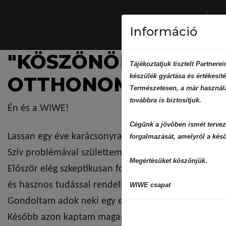
Információ
"KÖSZÖNÖM A NYUG
Tájékoztatjuk tisztelt Partner
készülék gyártása és értékesíté
OTTHONOMBAN IS ÉR
Természetesen, a már használat
továbbra is biztosítjuk.
Én és a WIWE!
Cégünk a jövőben ismét tervez
Lassan egy éve karácsonyra kaptam a lányomtól a 
forgalmazását, amelyről a késő
Szív problémával születtem, folyamatos kardiológia
Megértésüket köszönjük.
Először elég szkeptikusan fogadtam a WIWE-t, nem 
és hasznos tudással rendelkezhet.
WIWE csapat
Gondoltam adok neki egy esélyt és elkezdtem napi s
Később azon kaptam magam hogy sokkal nyugodtabb