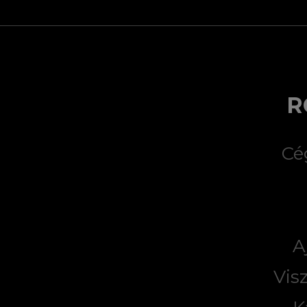
R
Cé
A
Vis