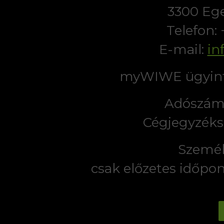
3300 Ege
Telefon:
E-mail:
in
myWIWE ügyint
Adószám:
Cégjegyzéks
Személ
csak előzetes időpo