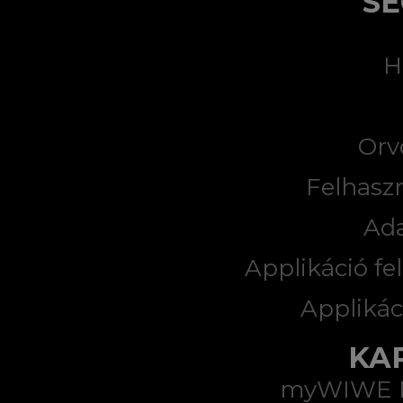
SE
H
Orv
Felhaszn
Ad
Applikáció fel
Applikác
KA
myWIWE Di