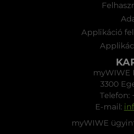
Felhaszn
Ad
Applikáció fel
Applikác
KA
myWIWE Di
3300 Ege
Telefon:
E-mail:
in
myWIWE ügyint