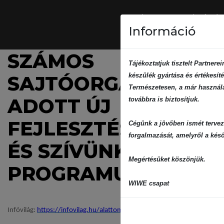
Információ
SZÁMOS
Tájékoztatjuk tisztelt Partner
készülék gyártása és értékesíté
SAJTÓORGÁNUM HÍR
Természetesen, a már használat
ADOTT ÚJ
továbbra is biztosítjuk.
FEJLESZTÉSÜNKRŐL
Cégünk a jövőben ismét tervez
forgalmazását, amelyről a késő
ÉS SZÍVÜNK NAPI
Megértésüket köszönjük.
PROGRAMUNKRÓL!
WIWE csapat
Infóvilág:
https://infovilag.hu/alattomos-pitvarfibrillacio-kozeleg-a-sziv