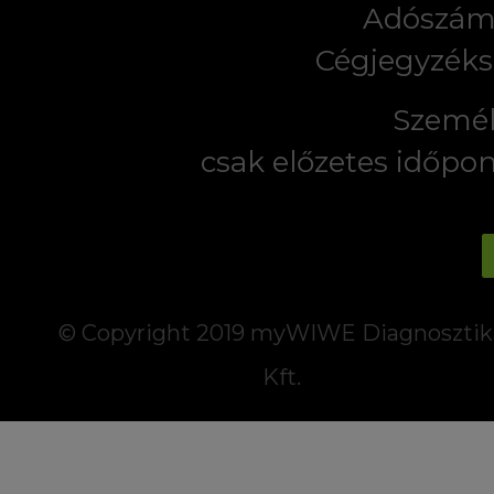
Adószám:
Cégjegyzéks
Személ
csak előzetes időpo
© Copyright 2019 myWIWE Diagnosztik
Kft.