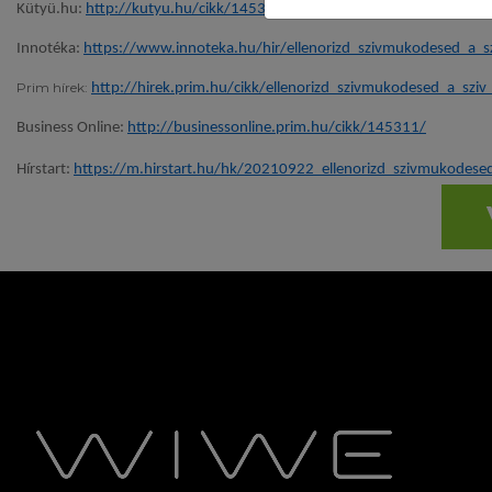
Kütyü.hu:
http://kutyu.hu/cikk/145310
Innotéka:
https://www.innoteka.hu/hir/ellenorizd_szivmukodesed_a_s
Prim hírek:
http://hirek.prim.hu/cikk/ellenorizd_szivmukodesed_a_sziv
Business Online:
http://businessonline.prim.hu/cikk/145311/
Hírstart:
https://m.hirstart.hu/hk/20210922_ellenorizd_szivmukodesed