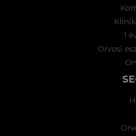
Kom
Klini
1 é
Orvosi es
Or
SE
H
Orv