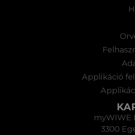
H
Orv
Felhaszn
Ad
Applikáció fel
Applikác
KA
myWIWE Di
3300 Ege