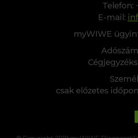
Telefon:
E-mail:
in
myWIWE ügyint
Adószám:
Cégjegyzéks
Személ
csak előzetes időpo