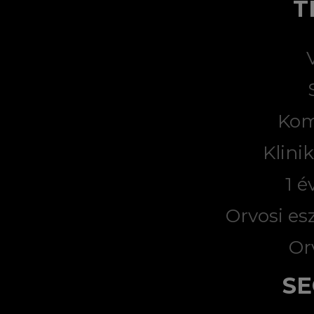
T
Kom
Klini
1 é
Orvosi es
Or
SE