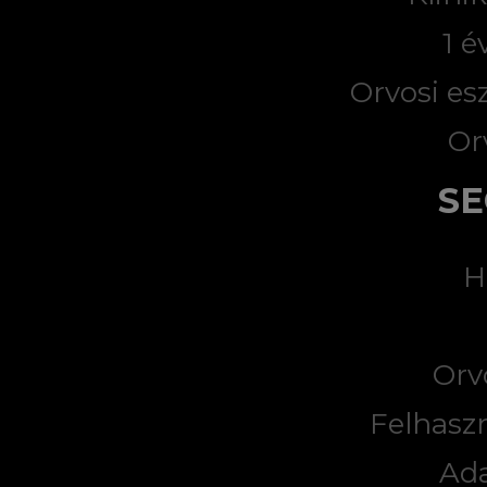
1 é
Orvosi es
Or
SE
H
Orv
Felhaszn
Ad