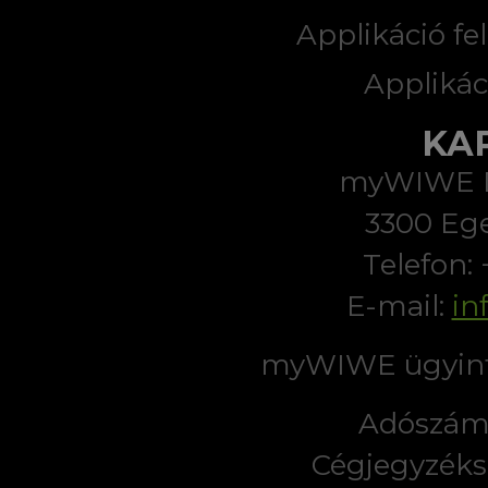
Applikáció fel
Applikác
KA
myWIWE Di
3300 Ege
Telefon:
E-mail:
in
myWIWE ügyint
Adószám:
Cégjegyzéks