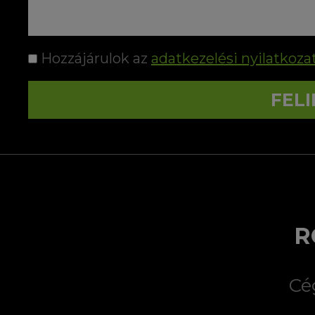
Hozzájárulok az
adatkezelési nyilatkoza
FEL
R
Cé